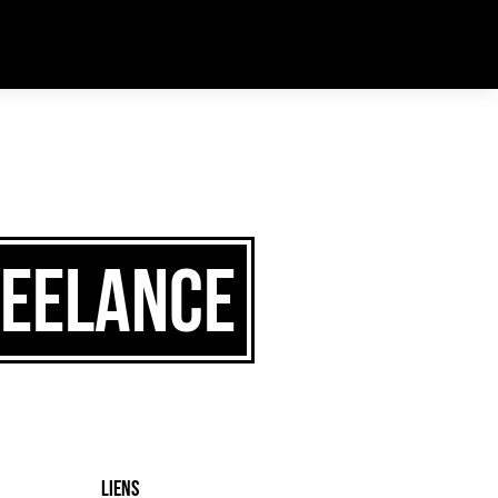
 déclenché trop tôt. Cela indique généralement que du code dans
rdPress
(en) pour plus d’informations. (Ce message a été ajouté à la version
reelance
Liens