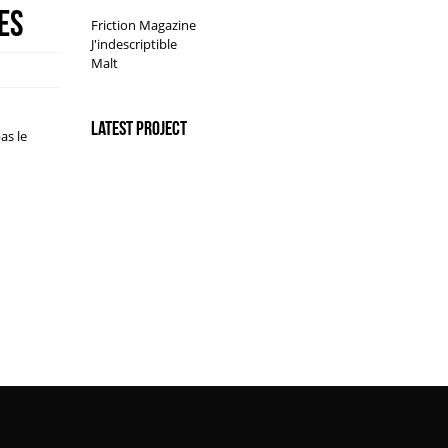
es
Friction Magazine
J'indescriptible
Malt
Latest Project
as le