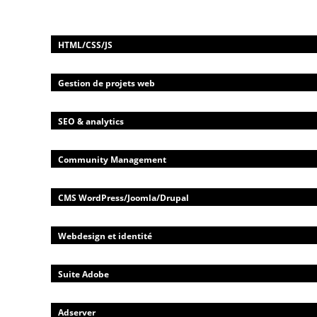
HTML/CSS/JS
Gestion de projets web
SEO & analytics
Community Management
CMS WordPress/Joomla/Drupal
Webdesign et identité
Suite Adobe
Adserver