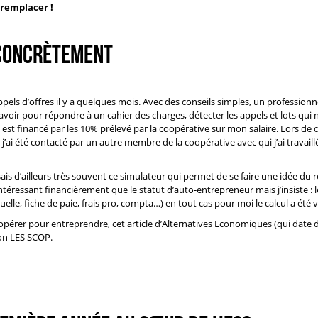
 remplacer !
Concrètement
pels d’offres
il y a quelques mois. Avec des conseils simples, un professionn
voir pour répondre à un cahier des charges, détecter les appels et lots qui
est financé par les 10% prélevé par la coopérative sur mon salaire. Lors de 
’ai été contacté par un autre membre de la coopérative avec qui j’ai travaillé
sais d’ailleurs très souvent
ce simulateur
qui permet de se faire une idée du 
téressant financièrement que le statut d’auto-entrepreneur mais j’insiste : l
, fiche de paie, frais pro, compta…) en tout cas pour moi le calcul a été vit
opérer pour entreprendre
,
cet article d’Alternatives Economiques
(qui date 
ion
LES SCOP.