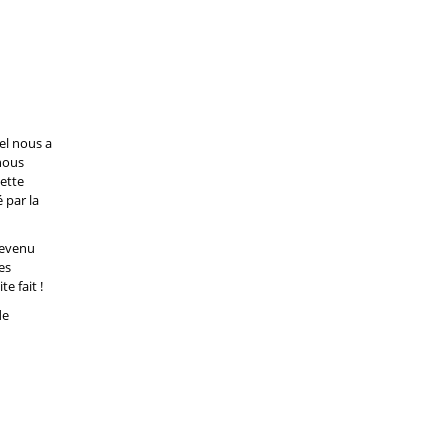
el nous a
 nous
cette
 par la
revenu
es
e fait !
de