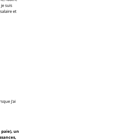
je suis
salaire et
rsque j’ai
e paie), un
ssances,