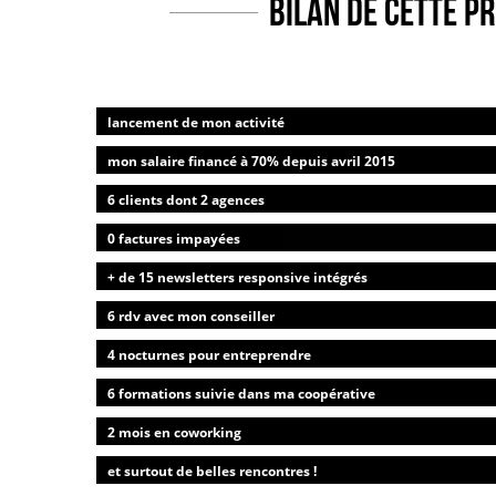
BILAN de cette p
lancement de mon activité
mon salaire financé à 70% depuis avril 2015
6 clients dont 2 agences
0 factures impayées
+ de 15 newsletters responsive intégrés
6 rdv avec mon conseiller
4 nocturnes pour entreprendre
6 formations suivie dans ma coopérative
2 mois en coworking
et surtout de belles rencontres !