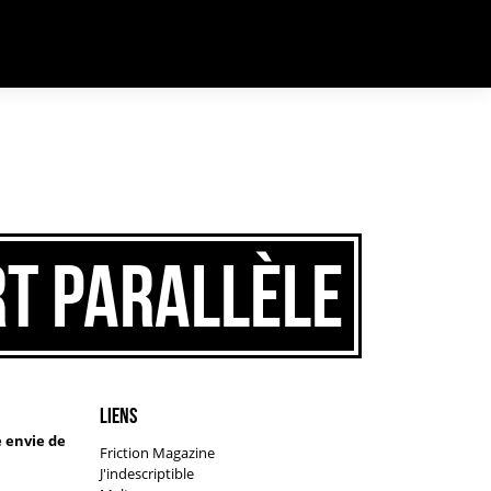
 déclenché trop tôt. Cela indique généralement que du code dans
rdPress
(en) pour plus d’informations. (Ce message a été ajouté à la version
rt Parallèle
Liens
e envie de
Friction Magazine
J'indescriptible