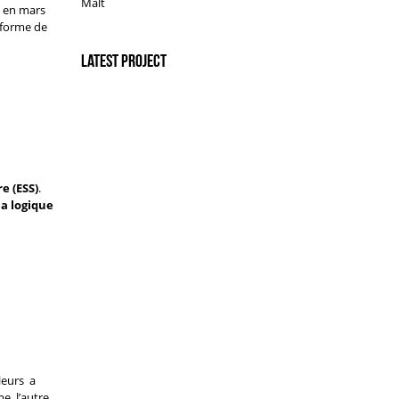
Malt
té en mars
 forme de
Latest Project
e (ESS)
.
la logique
leurs a
me
, l’autre