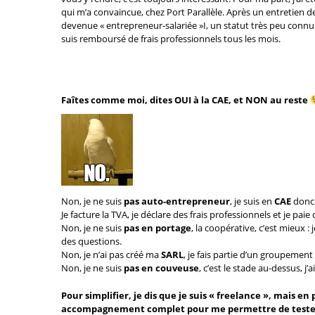
qui m’a convaincue, chez
Port Parallèle
. Après un entretien d
devenue « entrepreneur-salariée »I, un statut très peu connu 
suis remboursé de frais professionnels tous les mois.
Faîtes comme moi, dites OUI à la CAE, et NON au reste
Non, je ne suis
pas auto-entrepreneur
, je suis en
CAE
donc
Je facture la TVA, je déclare des frais professionnels et je paie 
Non, je ne suis
pas en portage
, la coopérative, c’est mieux : 
des questions.
Non, je n’ai pas créé ma
SARL
, je fais partie d’un groupemen
Non, je ne suis
pas en couveuse
, c’est le stade au-dessus, j
Pour simplifier, je dis que je suis « freelance », mais en p
accompagnement complet pour me permettre de tester mo