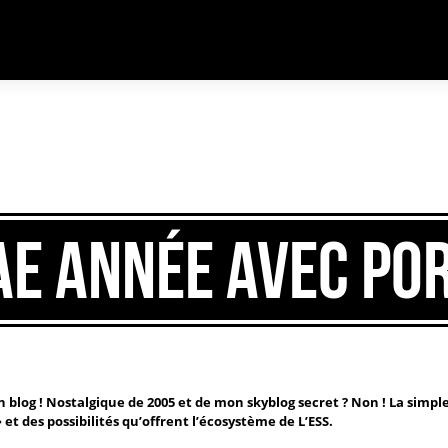
ncorrecte
. Le chargement de la traduction pour le domaine
rocknrolla
a été
sultante SEO
argées au moment de l’action
init
ou plus tard. Veuillez lire
Débogage dans Wo
AE année avec Po
n blog ! Nostalgique de 2005 et de mon skyblog secret ? Non ! La simpl
et des possibilités qu’offrent
l’écosystème de L’ESS
.