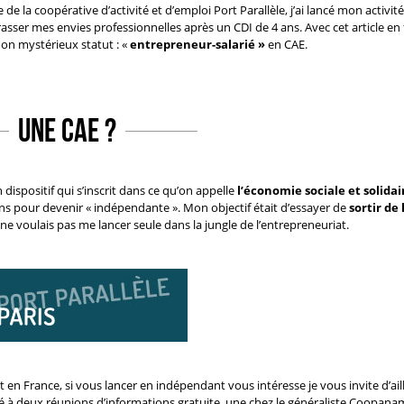
 de la coopérative d’activité et d’emploi Port Parallèle, j’ai lancé mon activi
sser mes envies professionnelles après un CDI de 4 ans. Avec cet article en
mon mystérieux statut : «
entrepreneur-salarié »
en CAE.
une CAE ?
 dispositif qui s’inscrit dans ce qu’on appelle
l’économie sociale et solidair
ons pour devenir « indépendante ». Mon objectif était d’essayer de
sortir de 
 ne voulais pas me lancer seule dans la jungle de l’entrepreneuriat.
t en France, si vous lancer en indépendant vous intéresse je vous invite d’ail
été à deux réunions d’informations gratuite, une chez le généraliste
Coopana