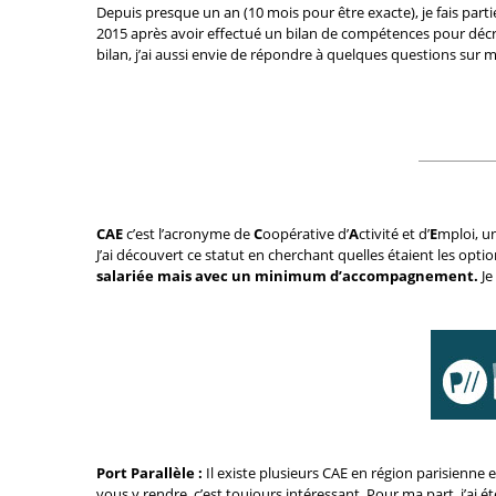
Depuis presque un an (10 mois pour être exacte), je fais partie
2015 après avoir effectué un bilan de compétences pour décra
bilan, j’ai aussi envie de répondre à quelques questions sur 
CAE
c’est l’acronyme de
C
oopérative d’
A
ctivité et d’
E
mploi, un
J’ai découvert ce statut en cherchant quelles étaient les opti
salariée mais avec un minimum d’accompagnement.
Je
Port Parallèle :
Il existe plusieurs CAE en région parisienne e
vous y rendre, c’est toujours intéressant. Pour ma part, j’ai 