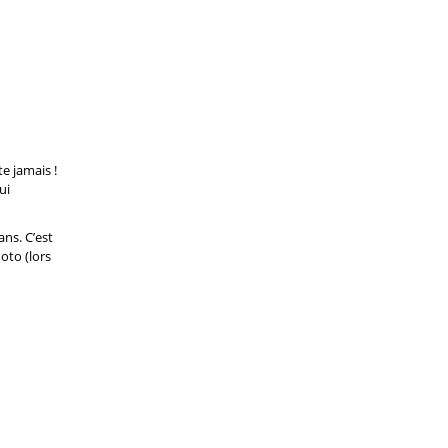
e jamais !
ui
ans. C’est
hoto (lors