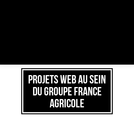
Gaweb :
Notice
: La fonction _load_textdomain_just_in_time a été appelée de façon
Chef de
incorrecte
. Le chargement de la traduction pour le domaine
rocknrolla
a
été déclenché trop tôt. Cela indique généralement que du code dans
projet web
l’extension ou le thème s’exécute trop tôt. Les traductions doivent être
chargées au moment de l’action
init
ou plus tard. Veuillez lire
Débogage
–
dans WordPress
(en) pour plus d’informations. (Ce message a été ajouté à
la version 6.7.0.) in
/home/gaweb/www/wp-includes/functions.php
on line
Consultante
6170
SEO
Projets web au sein
du Groupe France
Agricole